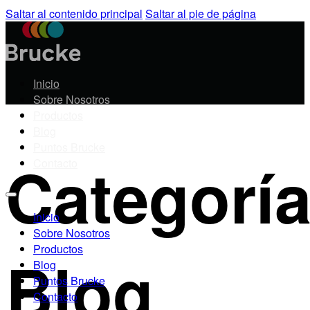
Saltar al contenido principal
Saltar al pie de página
Inicio
Sobre Nosotros
Productos
Blog
Puntos Brucke
Categoría
Contacto
Inicio
Sobre Nosotros
Productos
Blog
Blog
Puntos Brucke
Contacto