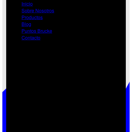
Inicio
Sobre Nosotros
Productos
Blog
Puntos Brucke
Contacto
Redes
Contactate con nosotros
Vamos a ayudarte a concretar tus proyectos.