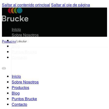
Saltar al contenido principal
Saltar al pie de página
Inicio
Sobre Nosotros
Productos
Productos
/
Interior
Blog
Puntos Brucke
Contacto
Inicio
Sobre Nosotros
Productos
Blog
Puntos Brucke
Contacto