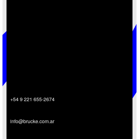
Contactate con nosotros
Vamos a ayudarte a concretar tus proyectos.
+54 9 221 655-2674
info@brucke.com.ar