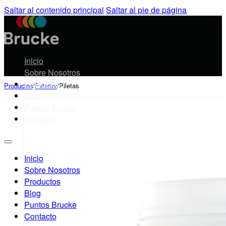
Saltar al contenido principal
Saltar al pie de página
Inicio
Sobre Nosotros
Productos
Productos
/
Exterior
/
Piletas
Blog
Puntos Brucke
Contacto
Inicio
Sobre Nosotros
Productos
Blog
Puntos Brucke
Contacto