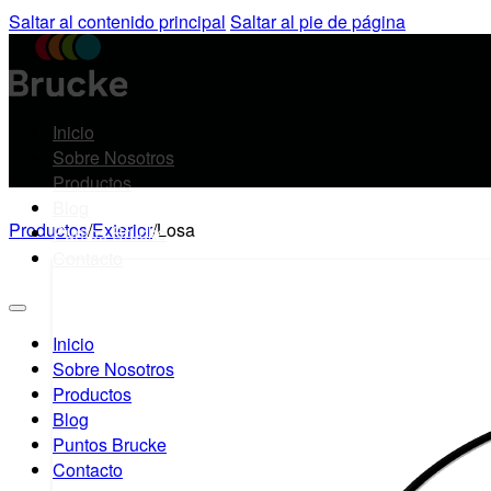
Saltar al contenido principal
Saltar al pie de página
Inicio
Sobre Nosotros
Productos
Blog
Productos
/
Exterior
/
Losa
Puntos Brucke
Contacto
Inicio
Sobre Nosotros
Productos
Blog
Puntos Brucke
Contacto